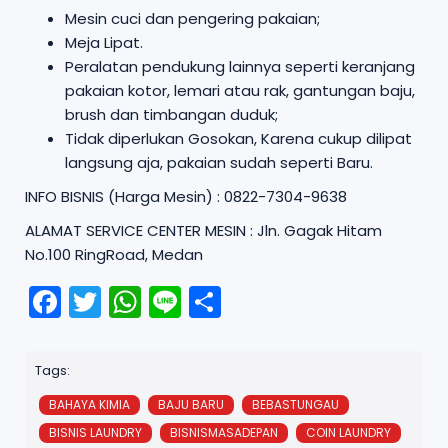
Mesin cuci dan pengering pakaian;
Meja Lipat.
Peralatan pendukung lainnya seperti keranjang
pakaian kotor, lemari atau rak, gantungan baju,
brush dan timbangan duduk;
Tidak diperlukan Gosokan, Karena cukup dilipat
langsung aja, pakaian sudah seperti Baru.
INFO BISNIS (Harga Mesin) : 0822-7304-9638
ALAMAT SERVICE CENTER MESIN : Jln. Gagak Hitam
No.100 RingRoad, Medan
F
T
W
Li
S
a
w
h
n
h
c
it
a
e
a
Tags:
e
t
ts
r
BAHAYA KIMIA
BAJU BARU
BEBASTUNGAU
b
e
A
e
BISNIS LAUNDRY
BISNISMASADEPAN
COIN LAUNDRY