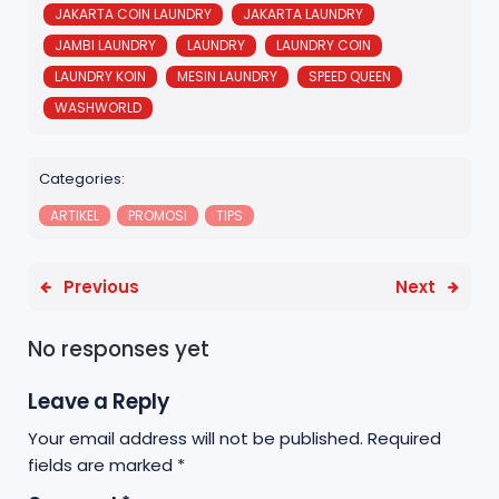
o
r
p
JAKARTA COIN LAUNDRY
JAKARTA LAUNDRY
o
p
JAMBI LAUNDRY
LAUNDRY
LAUNDRY COIN
k
LAUNDRY KOIN
MESIN LAUNDRY
SPEED QUEEN
WASHWORLD
Categories:
ARTIKEL
PROMOSI
TIPS
Previous
Next
No responses yet
Leave a Reply
Your email address will not be published.
Required
fields are marked
*