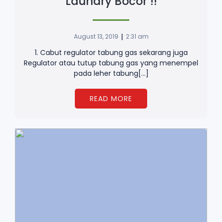
Laundry Bocor !!
|
August 13, 2019
2:31 am
1. Cabut regulator tabung gas sekarang juga
Regulator atau tutup tabung gas yang menempel
pada leher tabung[…]
READ MORE