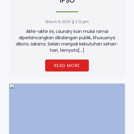
IPSO
|
March 5, 2020
2:12 pm
Akhir-akhir ini, Laundry koin mulai ramai
diperbincangkan dikalangan publik, khususnya
dikota Jakarta. Selain menjadi kebutuhan sehari-
hari, ternyata[…]
READ MORE