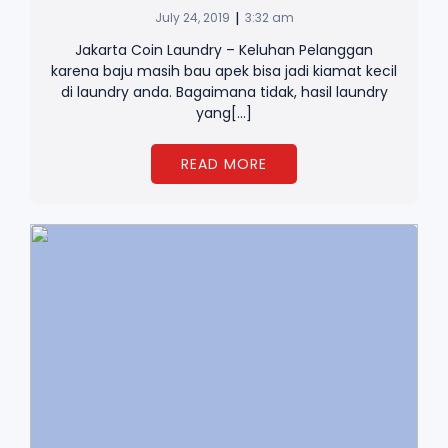
|
July 24, 2019
3:32 am
Jakarta Coin Laundry – Keluhan Pelanggan
karena baju masih bau apek bisa jadi kiamat kecil
di laundry anda. Bagaimana tidak, hasil laundry
yang[…]
READ MORE