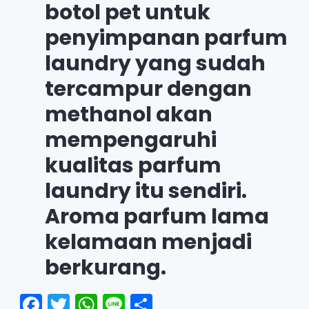
botol pet untuk
penyimpanan parfum
laundry yang sudah
tercampur dengan
methanol akan
mempengaruhi
kualitas parfum
laundry itu sendiri.
Aroma parfum lama
kelamaan menjadi
berkurang.
F
T
W
Li
S