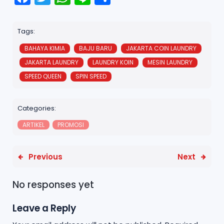
a
w
h
n
h
c
it
a
e
a
Tags:
e
t
ts
r
BAHAYA KIMIA
BAJU BARU
JAKARTA COIN LAUNDRY
b
e
A
e
JAKARTA LAUNDRY
LAUNDRY KOIN
MESIN LAUNDRY
o
r
p
SPEED QUEEN
SPIN SPEED
o
p
k
Categories:
ARTIKEL
PROMOSI
Previous
Next
No responses yet
Leave a Reply