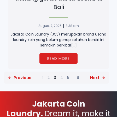
Bali
|
August 7, 2025
8:38 am
Jakarta Coin Laundry (JCL) merupakan brand usaha
laundry koin yang belum genap setahun berdiri ini
semakin berkibar[…]
READ MORE
Previous
Next
1
2
3
4
5
…
9
Jakarta Coin
Laundry.
Dream it, make it