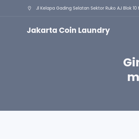
Jl Kelapa Gading Selatan Sektor Ruko AJ Blok 10 
Jakarta Coin Laundry
Gi
m