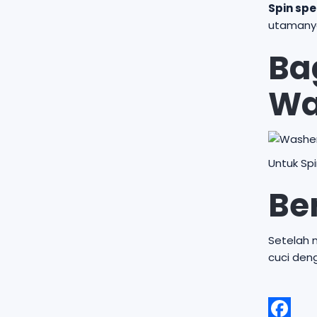
Spin sp
utamanya
Ba
Wa
Untuk Sp
Be
Setelah 
cuci den