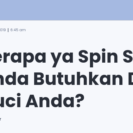
|
2019
6:45 am
rapa ya Spin 
da Butuhkan 
uci Anda?