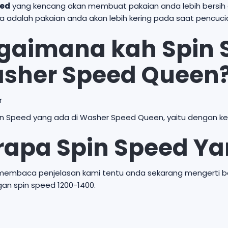
eed
yang kencang akan membuat pakaian anda lebih bersih
 adalah pakaian anda akan lebih kering pada saat pencucia
gaimana kah Spin 
sher Speed Queen
in Speed yang ada di Washer Speed Queen, yaitu dengan k
rapa Spin Speed Yan
membaca penjelasan kami tentu anda sekarang mengerti 
gan spin speed 1200-1400.