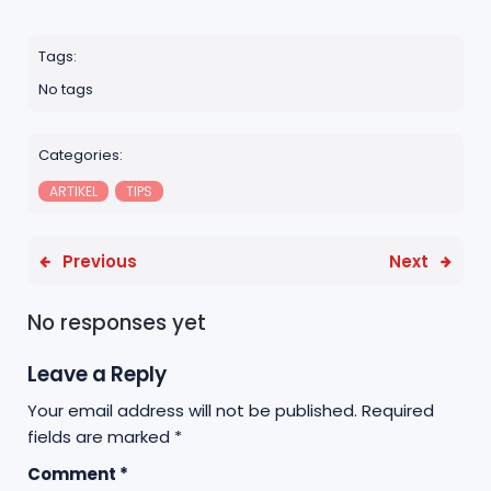
a
w
h
n
h
c
it
a
e
a
Tags:
e
t
ts
r
No tags
b
e
A
e
o
r
p
Categories:
o
p
ARTIKEL
TIPS
k
Previous
Next
No responses yet
Leave a Reply
Your email address will not be published.
Required
fields are marked
*
Comment
*