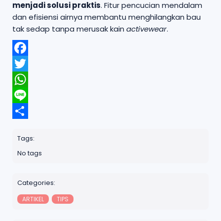
menjadi solusi praktis
. Fitur pencucian mendalam
dan efisiensi airnya membantu menghilangkan bau
tak sedap tanpa merusak kain
activewear
.
F
a
T
c
w
W
e
i
h
b
L
t
a
o
i
t
S
t
o
n
e
h
s
k
Tags:
e
r
a
A
No tags
r
p
e
p
Categories:
ARTIKEL
TIPS