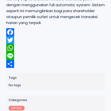
dengan menggunakan full automatic system. Sistem
seperti ini memungkinkan bagi para shareholder
ataupun pemilik outlet untuk mengecek transaksi
harian yang terjadi.
F
a
T
c
w
W
e
i
h
b
L
t
a
o
i
t
S
t
o
n
e
h
s
k
Tags:
e
r
a
A
No tags
r
p
e
p
Categories:
ARTIKEL