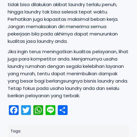
tidak bisa dilakukan akibat laundry terlalu penuh,
hingga laundry tak bisa selesai tepat waktu.
Perhatikan juga kapasitas maksimal beban kerja.
Jangan memaksakan diri menerima semua
pekerjaan bila pada akhirnya dapat menurunkan
kualitas jasa laundry anda.
Jika ingin terus meningatkan kualitas pelayanan, lihat
juga para kompetitor anda. Menjamurnya usaha
laundry rumahan dengan segala kelebihan layanan
yang murah, tentu dapat menimbulkan dampak
yang besar bagi berlangsungnya bisnis laundry anda.
Tetap fokus pada usaha laundry anda dan selalu
berikan pelayanan yang terbaik.
F
T
W
Li
S
a
w
h
n
h
c
it
a
e
a
Tags: