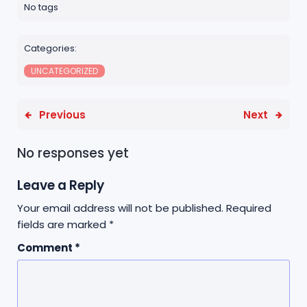
e
t
ts
r
No tags
b
e
A
e
o
r
p
Categories:
o
p
UNCATEGORIZED
k
Previous
Next
No responses yet
Leave a Reply
Your email address will not be published.
Required
fields are marked
*
Comment
*