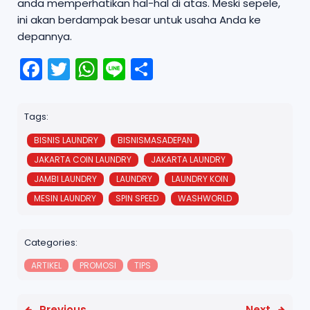
anda memperhatikan hal-hal di atas. Meski sepele,
ini akan berdampak besar untuk usaha Anda ke
depannya.
F
T
W
Li
S
a
w
h
n
h
c
it
a
e
a
Tags:
e
t
ts
r
BISNIS LAUNDRY
BISNISMASADEPAN
b
e
A
e
JAKARTA COIN LAUNDRY
JAKARTA LAUNDRY
o
r
p
JAMBI LAUNDRY
LAUNDRY
LAUNDRY KOIN
o
p
MESIN LAUNDRY
SPIN SPEED
WASHWORLD
k
Categories:
ARTIKEL
PROMOSI
TIPS
Previous
Next