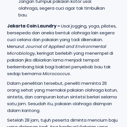
Jangan tumpuk pakaian kotor usai
olahraga, segera cuci agar tak timbulkan
bau.
Jakarta Coin Laundry –
Usai jogging, yoga, pilates,
bersepeda dan aneka bentuk olahraga lain segera
cuci celana dan pakaian yang tadi dikenakan.
Menurut
Journal of Applied and Environmental
Microbiology
, keringat berlebih yang menempel di
pakaian jika dibiarkan lama menjadi tempat
berkembang biak bagi bakteri penyebab bau tak
sedap bernama
Micrococcus
.
Dalam penelitian tersebut, peneliti meminta 26
orang sehat yang memakai pakaian olahraga katun,
sintetis, dan campuran katun sintetsi berlari selama
satu jam. Sesudah itu, pakaian olahraga disimpan
dalam kantong.
Setelah 28 jam, tujuh peserta diminta mencium baju
yang disimpan tadi. Apa hasilnya? Pakaian yang