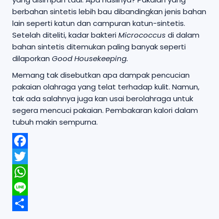
berbahan sintetis lebih bau dibandingkan jenis bahan
lain seperti katun dan campuran katun-sintetis.
Setelah diteliti, kadar bakteri
Micrococcus
di dalam
bahan sintetis ditemukan paling banyak seperti
dilaporkan
Good Housekeeping.
Memang tak disebutkan apa dampak pencucian
pakaian olahraga yang telat terhadap kulit. Namun,
tak ada salahnya juga kan usai berolahraga untuk
segera mencuci pakaian. Pembakaran kalori dalam
tubuh makin sempurna.
F
a
T
c
w
W
e
i
h
b
L
t
a
o
i
t
S
t
o