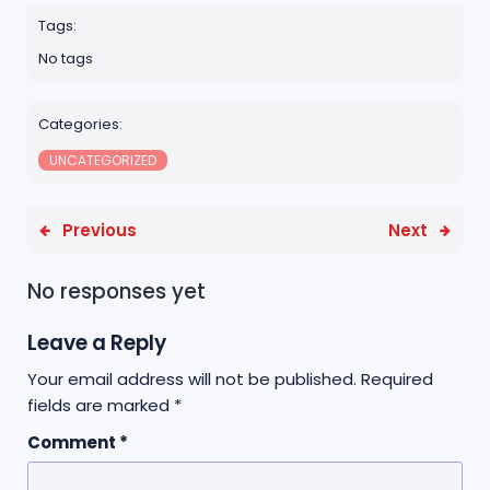
n
e
h
s
k
Tags:
e
r
a
A
No tags
r
p
e
p
Categories:
UNCATEGORIZED
Previous
Next
No responses yet
Leave a Reply
Your email address will not be published.
Required
fields are marked
*
Comment
*