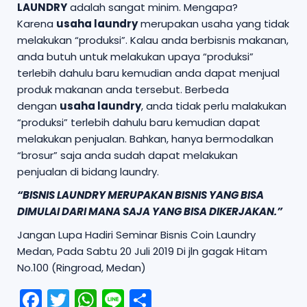
LAUNDRY
adalah sangat minim. Mengapa?
Karena
usaha laundry
merupakan usaha yang tidak
melakukan “produksi”. Kalau anda berbisnis makanan,
anda butuh untuk melakukan upaya “produksi”
terlebih dahulu baru kemudian anda dapat menjual
produk makanan anda tersebut. Berbeda
dengan
usaha laundry
, anda tidak perlu malakukan
“produksi” terlebih dahulu baru kemudian dapat
melakukan penjualan. Bahkan, hanya bermodalkan
“brosur” saja anda sudah dapat melakukan
penjualan di bidang laundry.
“BISNIS LAUNDRY MERUPAKAN BISNIS YANG BISA
DIMULAI DARI MANA SAJA YANG BISA DIKERJAKAN.”
Jangan Lupa Hadiri Seminar Bisnis Coin Laundry
Medan, Pada Sabtu 20 Juli 2019 Di jln gagak Hitam
No.100 (Ringroad, Medan)
F
T
W
Li
S