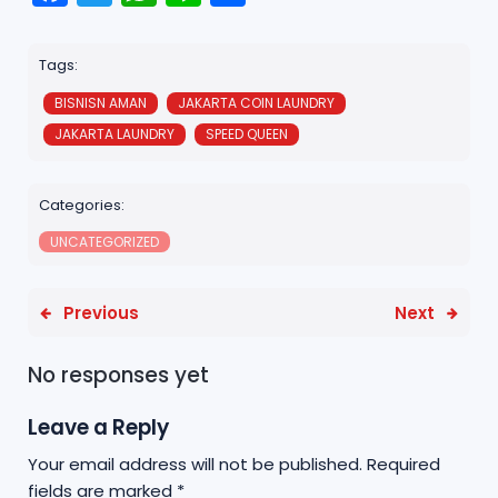
a
w
h
n
h
c
it
a
e
a
Tags:
e
t
ts
r
BISNISN AMAN
JAKARTA COIN LAUNDRY
b
e
A
e
JAKARTA LAUNDRY
SPEED QUEEN
o
r
p
o
p
Categories:
k
UNCATEGORIZED
Previous
Next
No responses yet
Leave a Reply
Your email address will not be published.
Required
fields are marked
*