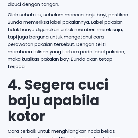
dicuci dengan tangan.
Oleh sebab itu, sebelum mencuci baju bayi, pastikan
Bunda memeriksa label pakaiannya. Label pakaian
tidak hanya digunakan untuk memberi merek saja,
tapi juga berguna untuk mengetahui cara
perawatan pakaian tersebut. Dengan teliti
membaca tulisan yang tertera pada label pakaian,
maka kualitas pakaian bayi Bunda akan tetap
terjaga.
4. Segera cuci
baju apabila
kotor
Cara terbaik untuk menghilangkan noda bekas