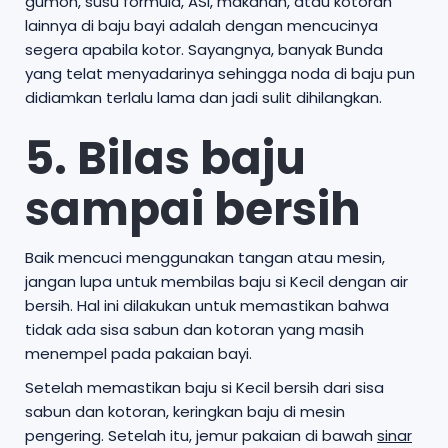
gumoh, susu formula, ASI, makanan, atau kotoran
lainnya di baju bayi adalah dengan mencucinya
segera apabila kotor. Sayangnya, banyak Bunda
yang telat menyadarinya sehingga noda di baju pun
didiamkan terlalu lama dan jadi sulit dihilangkan.
5. Bilas baju
sampai bersih
Baik mencuci menggunakan tangan atau mesin,
jangan lupa untuk membilas baju si Kecil dengan air
bersih. Hal ini dilakukan untuk memastikan bahwa
tidak ada sisa sabun dan kotoran yang masih
menempel pada pakaian bayi.
Setelah memastikan baju si Kecil bersih dari sisa
sabun dan kotoran, keringkan baju di mesin
pengering. Setelah itu, jemur pakaian di bawah
sinar