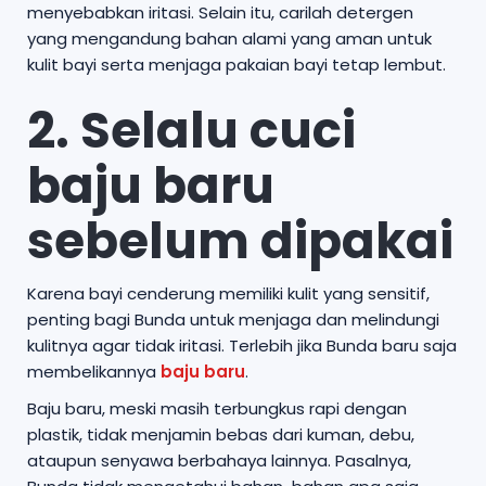
menyebabkan iritasi. Selain itu, carilah detergen
yang mengandung bahan alami yang aman untuk
kulit bayi serta menjaga pakaian bayi tetap lembut.
2. Selalu cuci
baju baru
sebelum dipakai
Karena bayi cenderung memiliki kulit yang sensitif,
penting bagi Bunda untuk menjaga dan melindungi
kulitnya agar tidak iritasi. Terlebih jika Bunda baru saja
membelikannya
baju baru
.
Baju baru, meski masih terbungkus rapi dengan
plastik, tidak menjamin bebas dari kuman, debu,
ataupun senyawa berbahaya lainnya. Pasalnya,