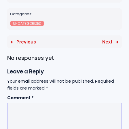
b
e
A
e
o
r
p
Categories:
o
p
UNCATEGORIZED
k
Previous
Next
No responses yet
Leave a Reply
Your email address will not be published.
Required
fields are marked
*
Comment
*