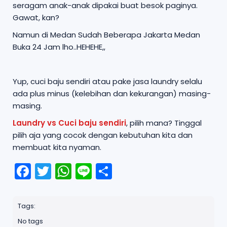
seragam anak-anak dipakai buat besok paginya.
Gawat, kan?
Namun di Medan Sudah Beberapa Jakarta Medan
Buka 24 Jam lho..HEHEHE,,
Yup, cuci baju sendiri atau pake jasa laundry selalu
ada plus minus (kelebihan dan kekurangan) masing-
masing.
Laundry vs Cuci baju sendiri
, pilih mana? Tinggal
pilih aja yang cocok dengan kebutuhan kita dan
membuat kita nyaman.
F
T
W
Li
S
a
w
h
n
h
c
it
a
e
a
Tags:
e
t
ts
r
No tags