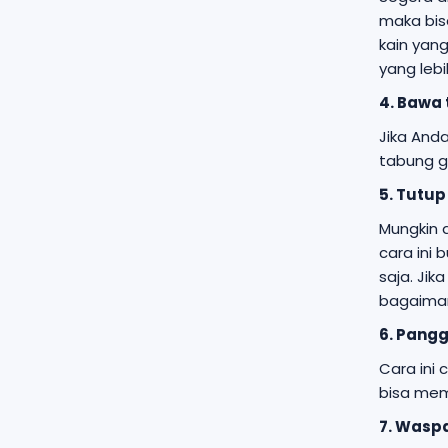
maka bis
kain yan
yang lebih
4. Bawa
Jika And
tabung g
5. Tutu
Mungkin 
cara ini
saja. Ji
bagaiman
6. Pang
Cara ini 
bisa mem
7. Wasp