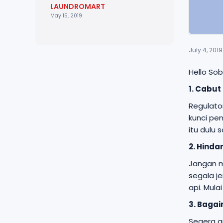
LAUNDROMART
May 15, 2019
July 4, 2019
Hello So
1. Cabut
Regulato
kunci pe
itu dulu
2. Hinda
Jangan m
segala j
api. Mula
3. Bagai
Segera am