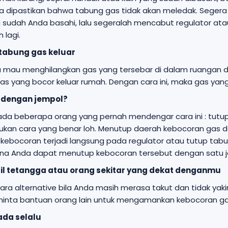
a dipastikan bahwa tabung gas tidak akan meledak. Seger
g sudah Anda basahi, lalu segeralah mencabut regulator at
 lagi.
 tabung gas keluar
a mau menghilangkan gas yang tersebar di dalam ruangan
as yang bocor keluar rumah. Dengan cara ini, maka gas yan
p dengan jempol?
ada beberapa orang yang pernah mendengar cara ini : tutup
 bukan cara yang benar loh. Menutup daerah kebocoran ga
ka kebocoran terjadi langsung pada regulator atau tutup t
a Anda dapat menutup kebocoran tersebut dengan satu ja
gil tetangga atau orang sekitar yang dekat denganmu
cara alternative bila Anda masih merasa takut dan tidak ya
inta bantuan orang lain untuk mengamankan kebocoran gas 
ada selalu