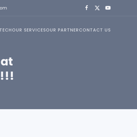
com
TECH
OUR SERVICES
OUR PARTNER
CONTACT US
aat
!!!