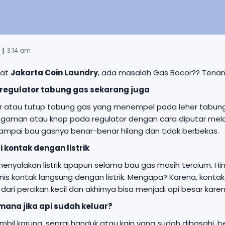
|
3:14 am
bat
Jakarta Coin Laundry
, ada masalah Gas Bocor?? Tenang d
 regulator tabung gas sekarang juga
r atau tutup tabung gas yang menempel pada leher tabung
ngaman atau knop pada regulator dengan cara diputar melawa
 sampai bau gasnya benar-benar hilang dan tidak berbekas.
ri kontak dengan listrik
enyalakan listrik apapun selama bau gas masih tercium. Hi
enis kontak langsung dengan listrik. Mengapa? Karena, konta
i dari percikan kecil dan akhirnya bisa menjadi api besar kar
mana jika api sudah keluar?
bil karung, seprai handuk atau kain yang sudah dibasahi, b