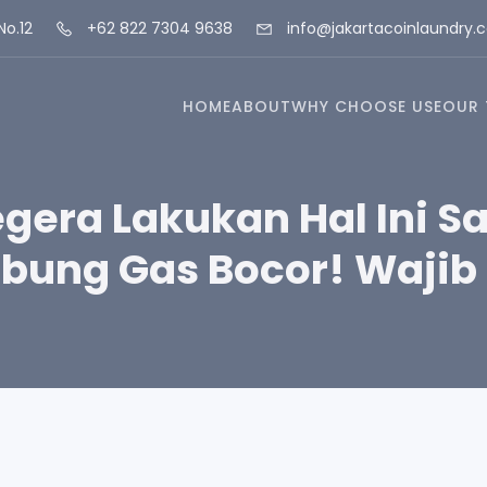
No.12
+62 822 7304 9638
info@jakartacoinlaundry.
HOME
ABOUT
WHY CHOOSE USE
OUR 
gera Lakukan Hal Ini S
bung Gas Bocor! Wajib 