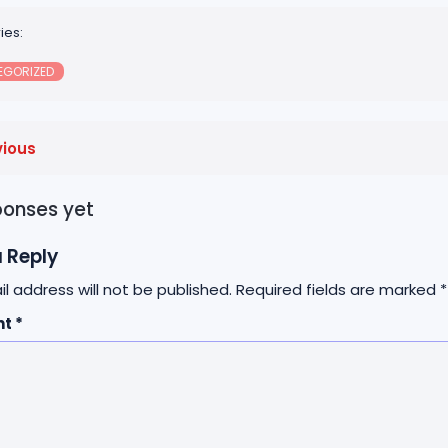
ies:
EGORIZED
vious
ponses yet
 Reply
l address will not be published.
Required fields are marked
*
nt
*