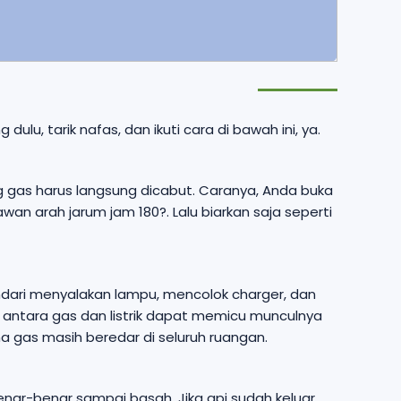
ulu, tarik nafas, dan ikuti cara di bawah ini, ya.
 gas harus langsung dicabut. Caranya, Anda buka
n arah jarum jam 180?. Lalu biarkan saja seperti
ndari menyalakan lampu, mencolok charger, dan
k antara gas dan listrik dapat memicu munculnya
ena gas masih beredar di seluruh ruangan.
enar-benar sampai basah. Jika api sudah keluar,