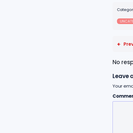
Categor
UNCAT
Pre
No res
Leave a
Your emai
Comme