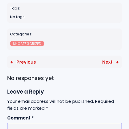
c
it
a
e
a
Tags:
e
t
ts
r
No tags
b
e
A
e
o
r
p
Categories:
o
p
UNCATEGORIZED
k
Previous
Next
No responses yet
Leave a Reply
Your email address will not be published.
Required
fields are marked
*
Comment
*