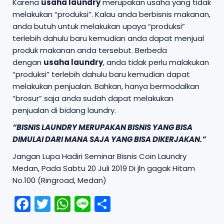
Karena
usaha laundry
merupakan usaha yang tidak
melakukan “produksi”. Kalau anda berbisnis makanan,
anda butuh untuk melakukan upaya “produksi”
terlebih dahulu baru kemudian anda dapat menjual
produk makanan anda tersebut. Berbeda
dengan
usaha laundry
, anda tidak perlu malakukan
“produksi” terlebih dahulu baru kemudian dapat
melakukan penjualan. Bahkan, hanya bermodalkan
“brosur” saja anda sudah dapat melakukan
penjualan di bidang laundry.
“BISNIS LAUNDRY MERUPAKAN BISNIS YANG BISA
DIMULAI DARI MANA SAJA YANG BISA DIKERJAKAN.”
Jangan Lupa Hadiri Seminar Bisnis Coin Laundry
Medan, Pada Sabtu 20 Juli 2019 Di jln gagak Hitam
No.100 (Ringroad, Medan)
F
T
W
Li
S
a
w
h
n
h