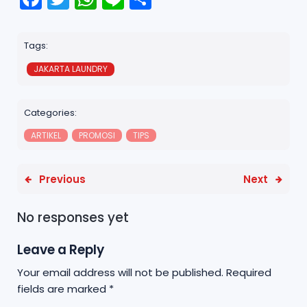
a
w
h
n
h
c
it
a
e
a
Tags:
e
t
ts
r
JAKARTA LAUNDRY
b
e
A
e
o
r
p
Categories:
o
p
ARTIKEL
PROMOSI
TIPS
k
Previous
Next
No responses yet
Leave a Reply
Your email address will not be published.
Required
fields are marked
*