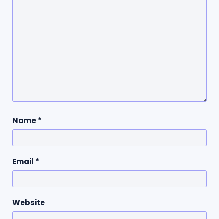
Name
*
Email
*
Website