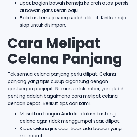
Lipat bagian bawah kemeja ke arah atas, persis
di bawah garis kerah baju.
Balikkan kemeja yang sudah dilipat. Kini kemeja
siap untuk disimpan.
Cara Melipat
Celana Panjang
Tak semua celana panjang perlu dilipat. Celana
panjang yang tipis cukup digantung dengan
gantungan penjepit. Namun untuk hal ini, yang lebih
penting adalah bagaimana cara melipat celana
dengan cepat. Berikut tips dari kami.
Masukkan tangan Anda ke dalam kantong
celana agar tidak menggumpal saat dilipat.
Kibas celana jins agar tidak ada bagian yang
mengerut.