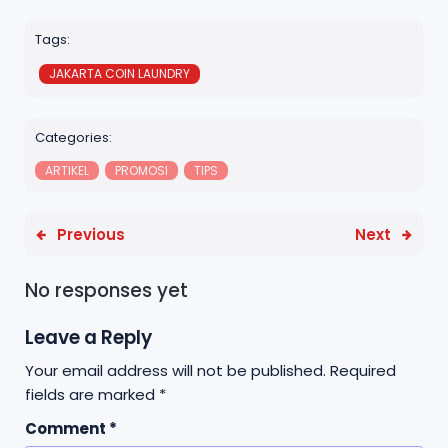
i
t
S
t
o
n
e
h
s
k
Tags:
e
r
a
A
JAKARTA COIN LAUNDRY
r
p
e
p
Categories:
ARTIKEL
PROMOSI
TIPS
Previous
Next
No responses yet
Leave a Reply
Your email address will not be published.
Required
fields are marked
*
Comment
*