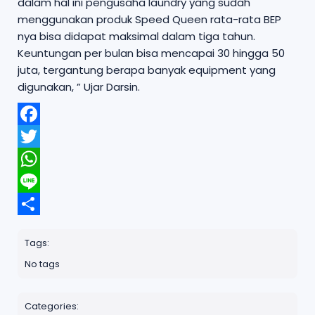
dalam hal ini pengusaha laundry yang sudah
menggunakan produk Speed Queen rata-rata BEP
nya bisa didapat maksimal dalam tiga tahun.
Keuntungan per bulan bisa mencapai 30 hingga 50
juta, tergantung berapa banyak equipment yang
digunakan, ” Ujar Darsin.
F
a
T
c
w
W
e
i
h
b
L
t
a
o
i
t
S
t
o
n
e
h
s
k
Tags:
e
r
a
A
No tags
r
p
e
p
Categories: